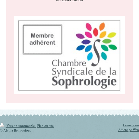
Connexion
Version imprimable
|
Plan du site
Affichage Web
© Alvina Bennouioua